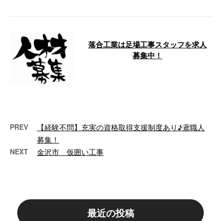
落合工業は足場工事スタッフを求人
募集中！
こんにちは！落合工業です。 弊
社は石川県野々市市に事務所を構
え、足場工事・鉄骨組立て工事な
ど鳶工事一 …
PREV
【経験不問】充実の資格取得支援制度あり♪鳶職人
募集！
NEXT
金沢市 仮囲い工事
最近の投稿