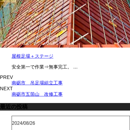
屋根足場＋ステージ
安全第一で作業⇒無事完工。 …
PREV
南砺市 吊足場組立工事
NEXT
南砺市五箇山 改修工事
最近の投稿
2024/08/26