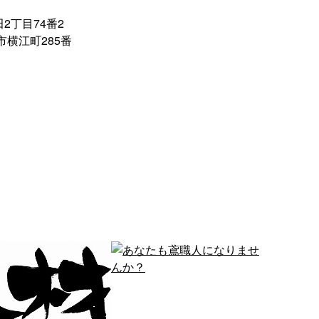
2丁目74番2
市横江町285番