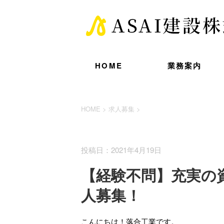
HOME
業務案内
HOME
>
求人募集
>
求人募集
投稿日：2021年4月19日
【経験不問】充実の
人募集！
こんにちは！落合工業です。