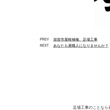
PREV
加賀市屋根補修。足場工事
NEXT
あなたも鳶職人になりませんか？
足場、屋根工事の現場スタ
落合
ッフ大募集！
こんにちは！落合工業
こ
です。 弊社は石川県
で
野々市市に事務所を構
野
え、足場工事・鉄骨組
え
立て工事など鳶工事一
立
…
足場工事のことなら