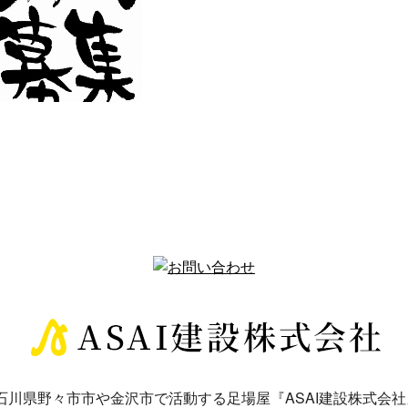
工業は足場工事スタッ
あなたも鳶職人になりませ
フを求人募集中！
んか？
んにちは！落合工業
こんにちは！落合工業
す。 弊社は石川県
です。 弊社は石川県
々市市に事務所を構
野々市市に事務所を構
、足場工事・鉄骨組
え、足場工事・鉄骨組
て工事など鳶工事一
立て工事など鳶工事一
…
…
石川県野々市市や金沢市で活動する足場屋『ASAI建設株式会社