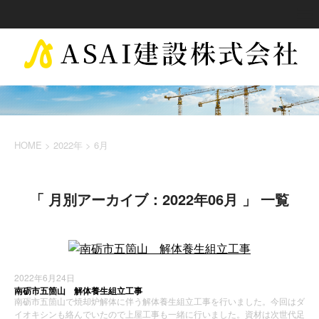
HOME
>
2022年
>
6月
「 月別アーカイブ：2022年06月 」 一覧
2022年6月24日
南砺市五箇山 解体養生組立工事
南砺市五箇山で焼却炉解体に伴う解体養生組立工事を行いました。今回はダ
イオキシンも絡んでいたので上屋工事も一緒に行いました。資材は次世代足