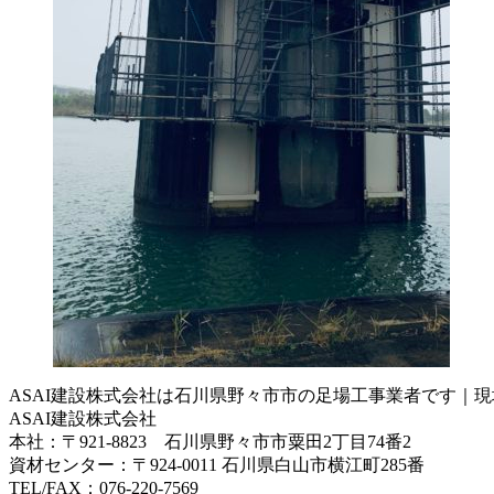
ASAI建設株式会社は石川県野々市市の足場工事業者です｜
ASAI建設株式会社
本社：〒921-8823 石川県野々市市粟田2丁目74番2
資材センター：〒924-0011 石川県白山市横江町285番
TEL/FAX：076-220-7569