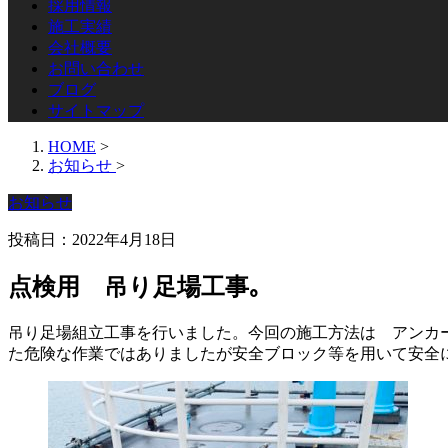
採用情報
施工実績
会社概要
お問い合わせ
ブログ
サイトマップ
HOME
>
お知らせ
>
お知らせ
投稿日：2022年4月18日
点検用 吊り足場工事｡
吊り足場組立工事を行いました。今回の施工方法は アンカ
た危険な作業ではありましたが安全ブロック等を用いて安全