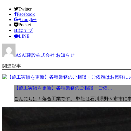
Twitter
Facebook
Google+
Pocket
B!
はてブ
LINE
ASAI建設株式会社
お知らせ
関連記事
【施工実績を更新】各種業務のご相談・ご依…
こんにちは！落合工業です。 弊社は石川県野々市市に